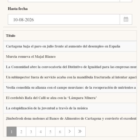
Hasta fecha
Titulo
Cartagena baja el paro en julio frente al aumento del desempleo en España
Murcia renueva el Majal Blanco
La Comunidad abre la convocatoria del Distintivo de Igualdad para las empresas murci
Un subinspector fuera de servicio acaba con la mandíbula fracturada al intentar apacig
Veolia consolida su alianza con el campo murciano: de la recuperación de nutrientes a 
El cordobés Rafa del Calli se alza con la ‘Lámpara Minera’
La estupidización de la juventud a través de la música
Jimbofresh dona melones al Banco de Alimentos de Cartagena y convierte el excedente a
1
2
3
4
5
6