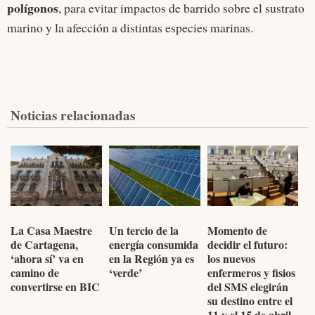
polígonos
, para evitar impactos de barrido sobre el sustrato
marino y la afección a distintas especies marinas.
Noticias relacionadas
La Casa Maestre
Un tercio de la
Momento de
de Cartagena,
energía consumida
decidir el futuro:
‘ahora sí’ va en
en la Región ya es
los nuevos
camino de
‘verde’
enfermeros y fisios
convertirse en BIC
del SMS elegirán
su destino entre el
11 y el 15 de abril