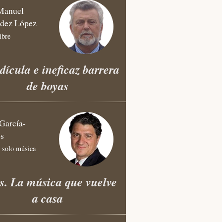
Manuel
dez López
ibre
dícula e ineficaz barrera
de boyas
García-
os
 solo música
s. La música que vuelve
a casa