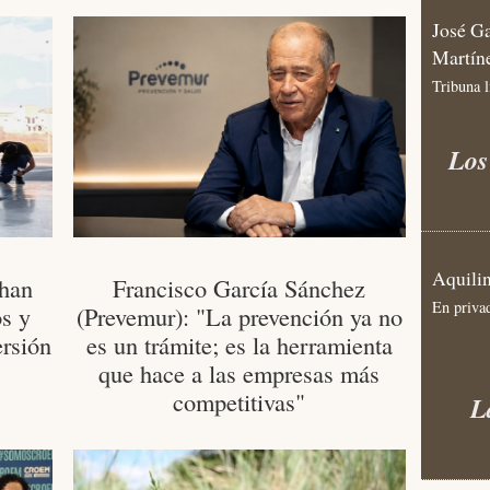
José G
Martín
Tribuna l
Los
Aquili
 han
Francisco García Sánchez
En priva
s y
(Prevemur): "La prevención ya no
ersión
es un trámite; es la herramienta
que hace a las empresas más
competitivas"
L