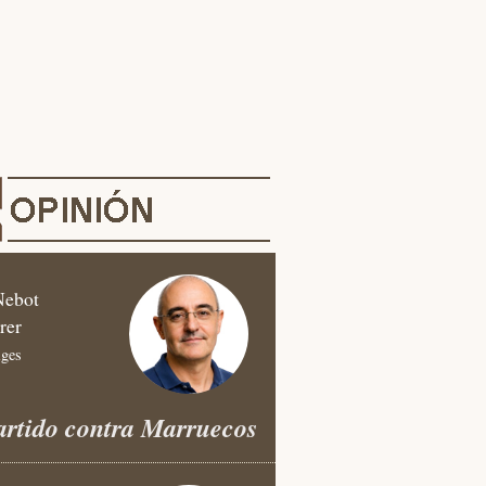
Nebot
rer
iges
artido contra Marruecos