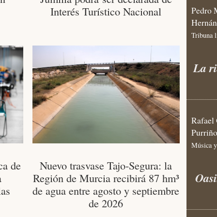
Interés Turístico Nacional
Pedro 
Hernán
Tribuna l
La ri
Rafael 
Purriñ
Música y
ca de
Nuevo trasvase Tajo-Segura: la
Oasi
a
Región de Murcia recibirá 87 hm³
las
de agua entre agosto y septiembre
de 2026