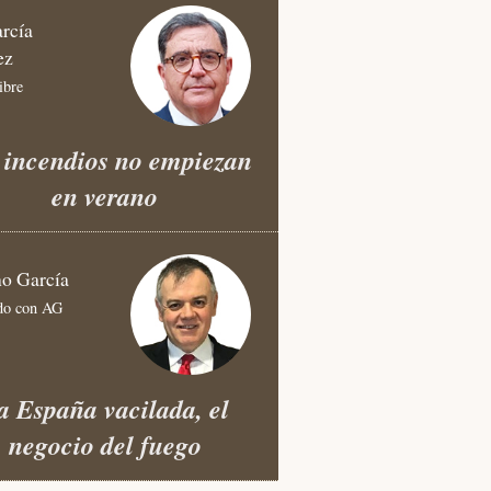
arcía
ez
ibre
 incendios no empiezan
en verano
no García
do con AG
a España vacilada, el
negocio del fuego