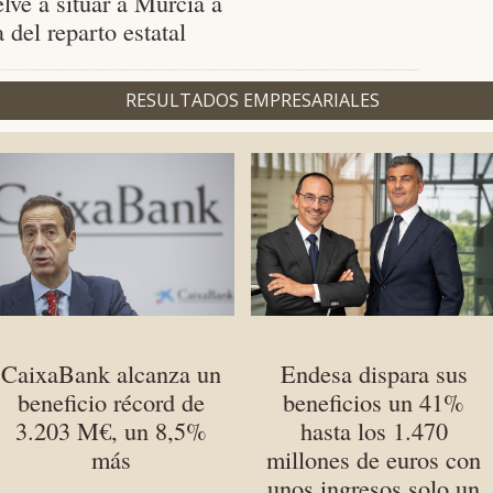
lve a situar a Murcia a
a del reparto estatal
RESULTADOS EMPRESARIALES
CaixaBank alcanza un
Endesa dispara sus
beneficio récord de
beneficios un 41%
3.203 M€, un 8,5%
hasta los 1.470
más
millones de euros con
unos ingresos solo un