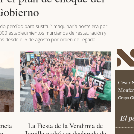
Gobierno
do perdido para sustituir maquinaria hostelera por
.000 establecimientos murcianos de restauración y
las desde el 5 de agosto por orden de llegada
César 
Monfer
Grupo G
El p
encia
La Fiesta de la Vendimia de
on
Jumilla podrá ser declarada de