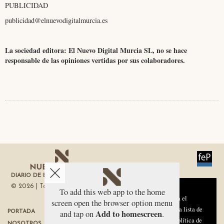
PUBLICIDAD
publicidad@elnuevodigitalmurcia.es
La sociedad editora: El Nuevo Digital Murcia SL, no se hace
responsable de las opiniones vertidas por sus colaboradores.
DIARIO DE ECONOMÍA DE LA REGIÓN DE MURCIA
© 2026 | Todos los derechos reservados
Aviso sobre el Uso de cookies:
To add this web app to the home
Utilizamos cookies nuestras y de terceros para el
screen open the browser option menu
funcionamiento del digital. Puedes consultar la lista de
Add to homescreen
and tap on
.
PORTADA
TÉRMINOS DE USO
cookies y como desconectarlas.
Ver nuestra Política de
NOSOTROS