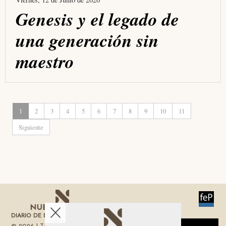
Genesis y el legado de
una generación sin
maestro
1
2
3
4
5
6
7
8
9
10
11
Siguiente
DIARIO DE ECONOMÍA DE LA REGIÓN DE MURCIA