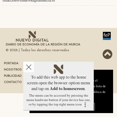
redaccion@elnuevodigitalmurcia.es
DIARIO DE ECONOMÍA DE LA REGIÓN DE MURCIA
© 2026 | Todos los derechos reservados
PORTADA
TÉRMINOS DE USO
NOSOTROS
PROTECCIÓN DE DATOS
Aviso sobre el Uso de cookies:
To add this web app to the home
PUBLICIDAD
POLÍTICA DE COOKIES
Utilizamos cookies nuestras y de terceros para el
screen open the browser option menu
CONTACTO
funcionamiento del digital. Puedes consultar la lista de
Add to homescreen
and tap on
.
cookies y como desconectarlas.
Ver nuestra Política de
The menu can be accessed by pressing the
Privacidad y Cookies
menu hardware button if your device has one,
or by tapping the top right menu icon
.
Aceptar Cookies
Personalizar