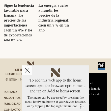
Sigue la tendencia
La energía vuelve
favorable para
a hundir los
España: los
precios de la
precios de las
industria regional:
importaciones
caen un 7% en un
caen un 4% y los
año
de exportaciones
solo un 2%
DIARIO DE ECONOMÍA DE LA REGIÓN DE MURCIA
Aviso sobre el Uso de cookies:
To add this web app to the home
© 2026 | Todos los derechos reservados
Utilizamos cookies nuestras y de terceros para el
screen open the browser option menu
funcionamiento del digital. Puedes consultar la lista de
Add to homescreen
and tap on
.
PORTADA
TÉRMINOS DE USO
cookies y como desconectarlas.
Ver nuestra Política de
The menu can be accessed by pressing the
NOSOTROS
PROTECCIÓN DE DATOS
Privacidad y Cookies
menu hardware button if your device has one,
PUBLICIDAD
POLÍTICA DE COOKIES
or by tapping the top right menu icon
.
Aceptar Cookies
Personalizar
CONTACTO