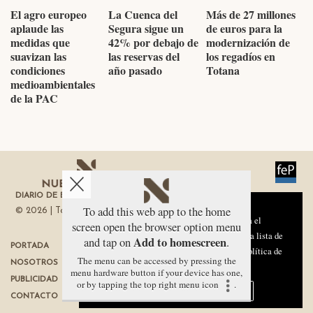
El agro europeo
La Cuenca del
Más de 27 millones
aplaude las
Segura sigue un
de euros para la
medidas que
42% por debajo de
modernización de
suavizan las
las reservas del
los regadíos en
condiciones
año pasado
Totana
medioambientales
de la PAC
DIARIO DE ECONOMÍA DE LA REGIÓN DE MURCIA
Aviso sobre el Uso de cookies:
To add this web app to the home
© 2026 | Todos los derechos reservados
Utilizamos cookies nuestras y de terceros para el
screen open the browser option menu
funcionamiento del digital. Puedes consultar la lista de
Add to homescreen
and tap on
.
PORTADA
TÉRMINOS DE USO
cookies y como desconectarlas.
Ver nuestra Política de
The menu can be accessed by pressing the
NOSOTROS
PROTECCIÓN DE DATOS
Privacidad y Cookies
menu hardware button if your device has one,
PUBLICIDAD
POLÍTICA DE COOKIES
or by tapping the top right menu icon
.
Aceptar Cookies
Personalizar
CONTACTO