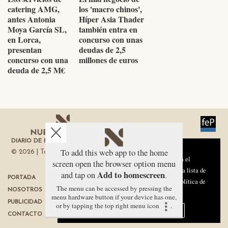
catering AMG,
los 'macro chinos',
antes Antonia
Híper Asia Thader
Moya García SL,
también entra en
en Lorca,
concurso con unas
presentan
deudas de 2,5
concurso con una
millones de euros
deuda de 2,5 M€
DIARIO DE ECONOMÍA DE LA REGIÓN DE MURCIA
Aviso sobre el Uso de cookies:
To add this web app to the home
© 2026 | Todos los derechos reservados
Utilizamos cookies nuestras y de terceros para el
screen open the browser option menu
funcionamiento del digital. Puedes consultar la lista de
Add to homescreen
and tap on
.
PORTADA
TÉRMINOS DE USO
cookies y como desconectarlas.
Ver nuestra Política de
The menu can be accessed by pressing the
NOSOTROS
PROTECCIÓN DE DATOS
Privacidad y Cookies
menu hardware button if your device has one,
PUBLICIDAD
POLÍTICA DE COOKIES
or by tapping the top right menu icon
.
Aceptar Cookies
Personalizar
CONTACTO