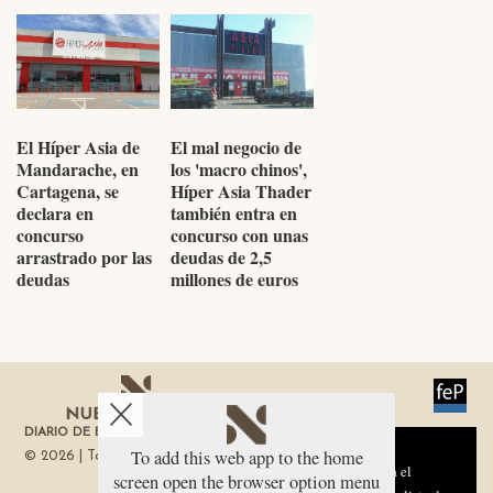
El Híper Asia de
El mal negocio de
Mandarache, en
los 'macro chinos',
Cartagena, se
Híper Asia Thader
declara en
también entra en
concurso
concurso con unas
arrastrado por las
deudas de 2,5
deudas
millones de euros
DIARIO DE ECONOMÍA DE LA REGIÓN DE MURCIA
Aviso sobre el Uso de cookies:
To add this web app to the home
© 2026 | Todos los derechos reservados
Utilizamos cookies nuestras y de terceros para el
screen open the browser option menu