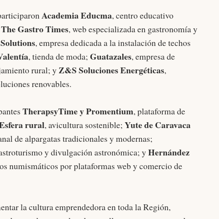
Academia Educma
participaron
, centro educativo
The Gastro Times
;
, web especializada en gastronomía y
Solutions
, empresa dedicada a la instalación de techos
Valentía
Guatazales
, tienda de moda;
, empresa de
Z&S Soluciones Energéticas
jamiento rural; y
,
oluciones renovables.
TherapsyTime y Promentium
ipantes
, plataforma de
Esfera rural
Yute de Caravaca
, avicultura sostenible;
sanal de alpargatas tradicionales y modernas;
Hernández
e astroturismo y divulgación astronómica; y
ulos numismáticos por plataformas web y comercio de
omentar la cultura emprendedora en toda la Región,