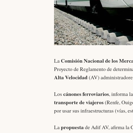
Comisión Nacional de los Merc
La
Proyecto de Reglamento de determina
Alta Velocidad
(AV) administradores
cánones ferroviarios
Los
, informa l
transporte de viajeros
(Renfe, Ouigo
por usar sus infraestructuras (vías, est
propuesta
La
de Adif AV, afirma l