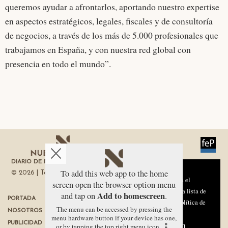
queremos ayudar a afrontarlos, aportando nuestro expertise
en aspectos estratégicos, legales, fiscales y de consultoría
de negocios, a través de los más de 5.000 profesionales que
trabajamos en España, y con nuestra red global con
presencia en todo el mundo”.
DIARIO DE ECONOMÍA DE LA REGIÓN DE MURCIA
Aviso sobre el Uso de cookies:
To add this web app to the home
© 2026 | Todos los derechos reservados
Utilizamos cookies nuestras y de terceros para el
screen open the browser option menu
funcionamiento del digital. Puedes consultar la lista de
Add to homescreen
and tap on
.
PORTADA
TÉRMINOS DE USO
cookies y como desconectarlas.
Ver nuestra Política de
The menu can be accessed by pressing the
NOSOTROS
PROTECCIÓN DE DATOS
Privacidad y Cookies
menu hardware button if your device has one,
PUBLICIDAD
POLÍTICA DE COOKIES
or by tapping the top right menu icon
.