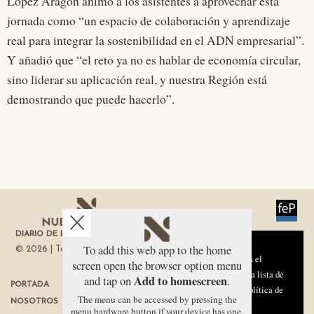
López Aragón animó a los asistentes a aprovechar esta
jornada como “un espacio de colaboración y aprendizaje
real para integrar la sostenibilidad en el ADN empresarial”.
Y añadió que “el reto ya no es hablar de economía circular,
sino liderar su aplicación real, y nuestra Región está
demostrando que puede hacerlo”.
DIARIO DE ECONOMÍA DE LA REGIÓN DE MURCIA
Aviso sobre el Uso de cookies:
To add this web app to the home
© 2026 | Todos los derechos reservados
Utilizamos cookies nuestras y de terceros para el
screen open the browser option menu
funcionamiento del digital. Puedes consultar la lista de
Add to homescreen
and tap on
.
PORTADA
TÉRMINOS DE USO
cookies y como desconectarlas.
Ver nuestra Política de
The menu can be accessed by pressing the
NOSOTROS
PROTECCIÓN DE DATOS
Privacidad y Cookies
menu hardware button if your device has one,