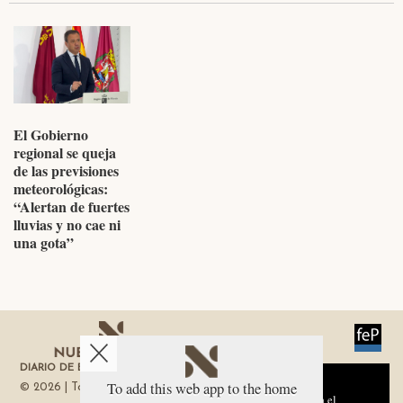
El Gobierno
regional se queja
de las previsiones
meteorológicas:
“Alertan de fuertes
lluvias y no cae ni
una gota”
DIARIO DE ECONOMÍA DE LA REGIÓN DE MURCIA
Aviso sobre el Uso de cookies:
To add this web app to the home
© 2026 | Todos los derechos reservados
Utilizamos cookies nuestras y de terceros para el