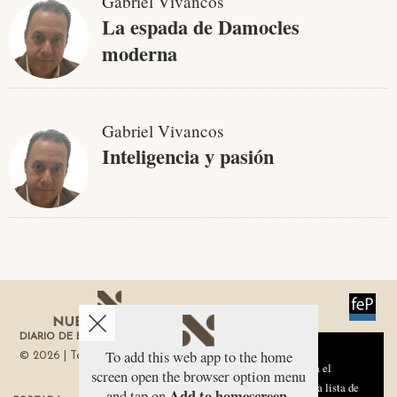
Gabriel Vivancos
La espada de Damocles
moderna
Gabriel Vivancos
Inteligencia y pasión
DIARIO DE ECONOMÍA DE LA REGIÓN DE MURCIA
Aviso sobre el Uso de cookies:
To add this web app to the home
© 2026 | Todos los derechos reservados
Utilizamos cookies nuestras y de terceros para el
screen open the browser option menu
funcionamiento del digital. Puedes consultar la lista de
Add to homescreen
and tap on
.