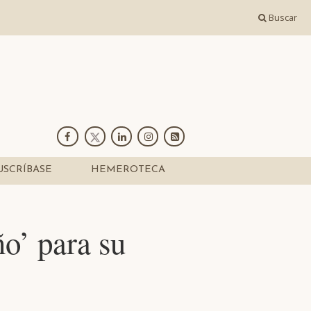
Buscar
USCRÍBASE
HEMEROTECA
o’ para su