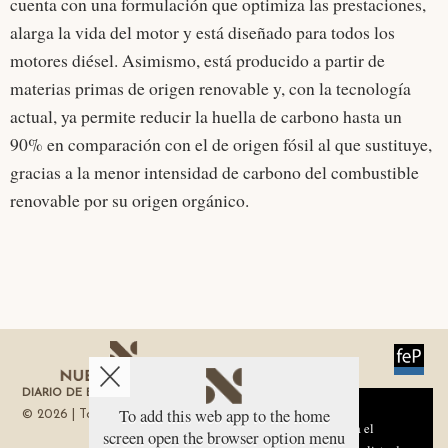
cuenta con una formulación que optimiza las prestaciones,
alarga la vida del motor y está diseñado para todos los
motores diésel. Asimismo, está producido a partir de
materias primas de origen renovable y, con la tecnología
actual, ya permite reducir la huella de carbono hasta un
90% en comparación con el de origen fósil al que sustituye,
gracias a la menor intensidad de carbono del combustible
renovable por su origen orgánico.
DIARIO DE ECONOMÍA DE LA REGIÓN DE MURCIA
Aviso sobre el Uso de cookies:
To add this web app to the home
© 2026 | Todos los derechos reservados
Utilizamos cookies nuestras y de terceros para el
screen open the browser option menu