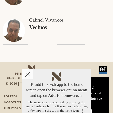
Gabriel Vivancos
Vecinos
DIARIO DE ECONOMÍA DE LA REGIÓN DE MURCIA
Aviso sobre el Uso de cookies:
To add this web app to the home
© 2026 | Todos los derechos reservados
Utilizamos cookies nuestras y de terceros para el
screen open the browser option menu
funcionamiento del digital. Puedes consultar la lista de
Add to homescreen
and tap on
.
PORTADA
TÉRMINOS DE USO
cookies y como desconectarlas.
Ver nuestra Política de
The menu can be accessed by pressing the
NOSOTROS
PROTECCIÓN DE DATOS
Privacidad y Cookies
menu hardware button if your device has one,
PUBLICIDAD
POLÍTICA DE COOKIES
or by tapping the top right menu icon
.
Aceptar Cookies
Personalizar