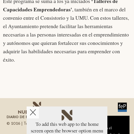
‘Talleres de
Este programa se suma a los ya iniciados
Capacidades Emprendedoras'
, también en el marco del
convenio entre el Consistorio y la UMU. Con estos talleres,
el Ayuntamiento pretende facilitar las herramientas
necesarias a las personas interesadas en el emprendimiento
y autónomos que quieran fortalecer sus conocimientos y
adquirir las habilidades necesarias para emprender con
éxito.
DIARIO DE ECONOMÍA DE LA REGIÓN DE MURCIA
Aviso sobre el Uso de cookies:
To add this web app to the home
© 2026 | Todos los derechos reservados
Utilizamos cookies nuestras y de terceros para el
screen open the browser option menu