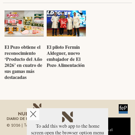
El Pozo obtiene el
El piloto Fermín
reconocimiento
Aldeguer, nuevo
‘Producto del Año
embajador de El
2026’ en cuatro de
Pozo Alimentación
sus gamas más
destacadas
DIARIO DE ECONOMÍA DE LA REGIÓN DE MURCIA
Aviso sobre el Uso de cookies:
To add this web app to the home
© 2026 | Todos los derechos reservados
Utilizamos cookies nuestras y de terceros para el
screen open the browser option menu