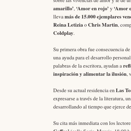
sobre las vivencias de amor y fe de u
amarillo’
‘Amor en rojo’
‘Amor e
,
y
más de 15.000 ejemplares ven
lleva
Reina Letizia
Chris Martin
o
, comp
Coldplay
.
Su primera obra fue consecuencia de s
una ayuda para el desarrollo persona
ref
palabras de la escritora, ayudan a
inspiración y alimentar la ilusión
, 
Las To
Desde su actual residencia en
expresarse a través de la literatura, 
desarrollando al tiempo que ejerce d
Su cita más inmediata con los lectores