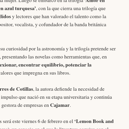
‘Amor en
na mujer. Luego se embarcó en la trilogía
n azul turquesa’
, con la que cierra una trilogía que
didos
y lectores que han valorado el talento como la
ositor, vocalista, y cofundador de la banda británica
u curiosidad por la astronomía y la trilogía pretende ser
l, presentando las novelas como herramientas que, en
lexionar, encontrar equilibrio, potenciar la
valores que impregna en sus libros.
rres de Cotillas
, la autora defiende la necesidad de
un impulso que nació en su etapa universitaria y continúa
Cajamar
e gestora de empresas en
.
‘Lemon Book and
 será este viernes 6 de febrero en el