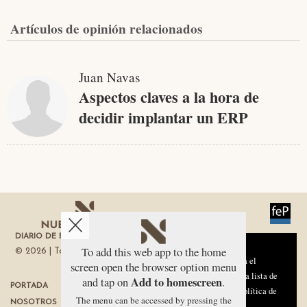
Artículos de opinión relacionados
Juan Navas
Aspectos claves a la hora de
decidir implantar un ERP
DIARIO DE ECONOMÍA DE LA REGIÓN DE MURCIA
Aviso sobre el Uso de cookies:
To add this web app to the home
© 2026 | Todos los derechos reservados
Utilizamos cookies nuestras y de terceros para el
screen open the browser option menu
funcionamiento del digital. Puedes consultar la lista de
Add to homescreen
and tap on
.
PORTADA
TÉRMINOS DE USO
cookies y como desconectarlas.
Ver nuestra Política de
The menu can be accessed by pressing the
NOSOTROS
PROTECCIÓN DE DATOS
Privacidad y Cookies