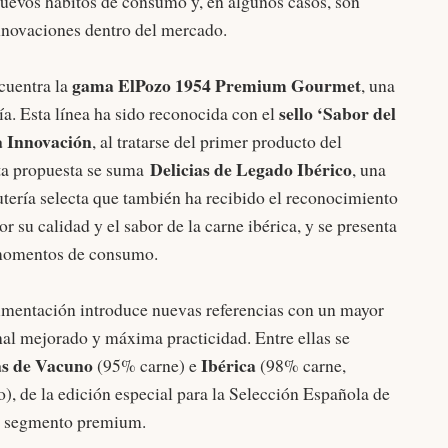
nuevos hábitos de consumo y, en algunos casos, son
nnovaciones dentro del mercado.
gama ElPozo 1954 Premium Gourmet
cuentra la
, una
sello ‘Sabor del
a. Esta línea ha sido reconocida con el
a Innovación
, al tratarse del primer producto del
Delicias de Legado Ibérico
sta propuesta se suma
, una
tería selecta que también ha recibido el reconocimiento
 su calidad y el sabor de la carne ibérica, y se presenta
 momentos de consumo.
limentación introduce nuevas referencias con un mayor
onal mejorado y máxima practicidad. Entre ellas se
s de Vacuno
Ibérica
(95% carne) e
(98% carne,
), de la edición especial para la Selección Española de
el segmento premium.