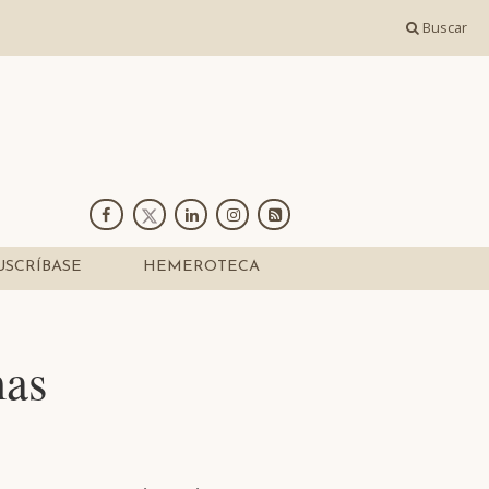
Buscar
USCRÍBASE
HEMEROTECA
mas