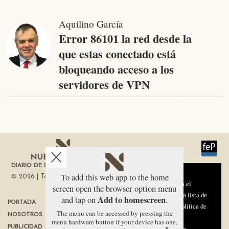
Aquilino García
Error 86101 la red desde la
que estas conectado está
bloqueando acceso a los
servidores de VPN
DIARIO DE ECONOMÍA DE LA REGIÓN DE MURCIA
Aviso sobre el Uso de cookies:
To add this web app to the home
© 2026 | Todos los derechos reservados
Utilizamos cookies nuestras y de terceros para el
screen open the browser option menu
funcionamiento del digital. Puedes consultar la lista de
Add to homescreen
and tap on
.
PORTADA
TÉRMINOS DE USO
cookies y como desconectarlas.
Ver nuestra Política de
The menu can be accessed by pressing the
NOSOTROS
PROTECCIÓN DE DATOS
Privacidad y Cookies
menu hardware button if your device has one,
PUBLICIDAD
POLÍTICA DE COOKIES