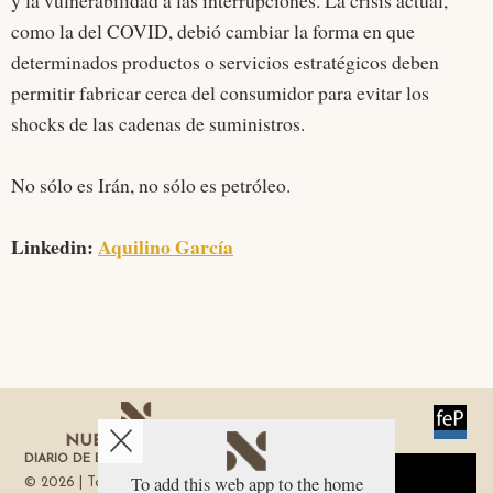
y la vulnerabilidad a las interrupciones. La crisis actual,
como la del COVID, debió cambiar la forma en que
determinados productos o servicios estratégicos deben
permitir fabricar cerca del consumidor para evitar los
shocks de las cadenas de suministros.
No sólo es Irán, no sólo es petróleo.
Linkedin:
Aquilino García
DIARIO DE ECONOMÍA DE LA REGIÓN DE MURCIA
Aviso sobre el Uso de cookies:
To add this web app to the home
© 2026 | Todos los derechos reservados