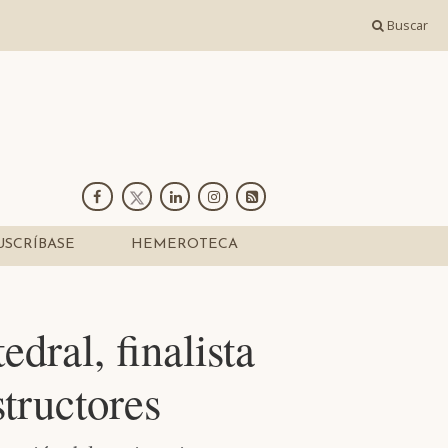
Buscar
USCRÍBASE
HEMEROTECA
dral, finalista
structores