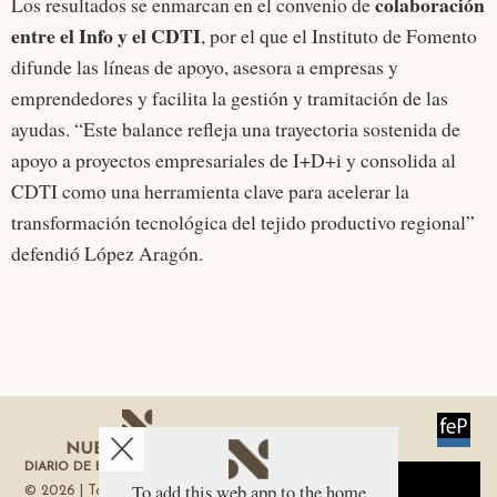
colaboración
Los resultados se enmarcan en el convenio de
entre el Info y el CDTI
, por el que el Instituto de Fomento
difunde las líneas de apoyo, asesora a empresas y
emprendedores y facilita la gestión y tramitación de las
ayudas. “Este balance refleja una trayectoria sostenida de
apoyo a proyectos empresariales de I+D+i y consolida al
CDTI como una herramienta clave para acelerar la
transformación tecnológica del tejido productivo regional”
defendió López Aragón.
DIARIO DE ECONOMÍA DE LA REGIÓN DE MURCIA
Aviso sobre el Uso de cookies:
To add this web app to the home
© 2026 | Todos los derechos reservados