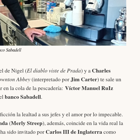
nco Sabadell
Charles
el de Nigel (
El diablo viste de Prada
) y a
Jim Carter
wnton Abbey
(interpretado por
) te sale un
Víctor Manuel RuIz
r en la cola de la pescadería:
banco Sabadell
del
.
icción la lealtad a sus jefes y el amor por lo impecable.
nda
Merly Streep
(
), además, coincide en la vida real la
Carlos III de Inglaterra
ha sido invitado por
como