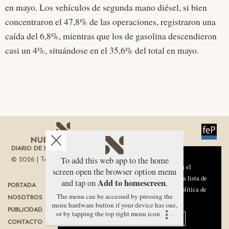
en mayo. Los vehículos de segunda mano diésel, si bien
concentraron el 47,8% de las operaciones, registraron una
caída del 6,8%, mientras que los de gasolina descendieron
casi un 4%, situándose en el 35,6% del total en mayo.
DIARIO DE ECONOMÍA DE LA REGIÓN DE MURCIA
Aviso sobre el Uso de cookies:
To add this web app to the home
© 2026 | Todos los derechos reservados
Utilizamos cookies nuestras y de terceros para el
screen open the browser option menu
funcionamiento del digital. Puedes consultar la lista de
Add to homescreen
and tap on
.
PORTADA
TÉRMINOS DE USO
cookies y como desconectarlas.
Ver nuestra Política de
The menu can be accessed by pressing the
NOSOTROS
PROTECCIÓN DE DATOS
Privacidad y Cookies
menu hardware button if your device has one,
PUBLICIDAD
POLÍTICA DE COOKIES
or by tapping the top right menu icon
.
Aceptar Cookies
Personalizar
CONTACTO