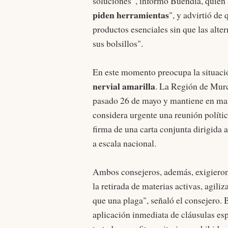
soluciones”, informó Buendía, quien 
piden herramientas
", y advirtió d
productos esenciales sin que las alter
sus bolsillos".
En este momento preocupa la situaci
nervial amarilla
. La Región de Murc
pasado 26 de mayo y mantiene en m
considera urgente una reunión políti
firma de una carta conjunta dirigida 
a escala nacional.
Ambos consejeros, además, exigiero
la retirada de materias activas, agili
que una plaga", señaló el consejero
aplicación inmediata de cláusulas es