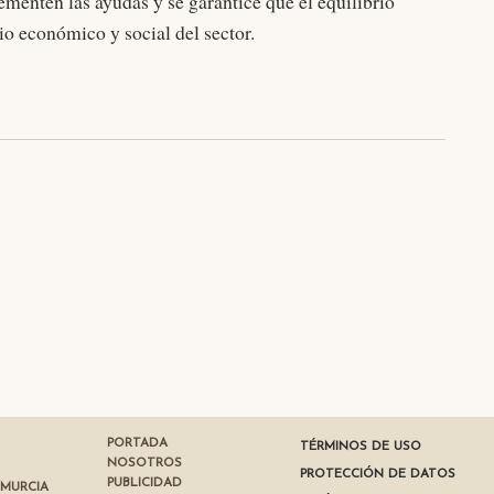
rementen las ayudas y se garantice que el equilibrio
o económico y social del sector.
PORTADA
TÉRMINOS DE USO
NOSOTROS
PROTECCIÓN DE DATOS
PUBLICIDAD
 MURCIA