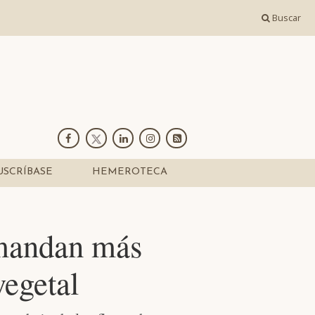
Buscar
USCRÍBASE
HEMEROTECA
emandan más
vegetal