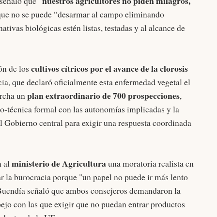
nuestros agricultores no piden milagros,
señaló que “
e que no se puede “desarmar al campo eliminando
nativas biológicas estén listas, testadas y al alcance de
cultivos cítricos por el avance de la clorosis
ón de los
ia, que declaró oficialmente esta enfermedad vegetal el
plan extraordinario de 700 prospecciones
archa un
,
co-técnica formal con las autonomías implicadas y la
al Gobierno central para exigir una respuesta coordinada
ministerio de Agricultura
n al
una moratoria realista en
zar la burocracia porque "un papel no puede ir más lento
. Buendía señaló que ambos consejeros demandaron la
pejo con las que exigir que no puedan entrar productos