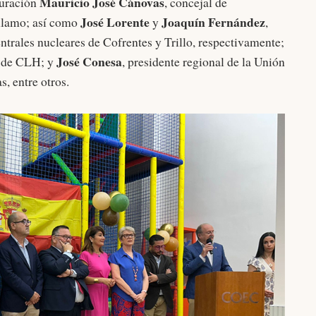
Mauricio José Cánovas
guración
, concejal de
José Lorente
Joaquín Fernández
Álamo; así como
y
,
entrales nucleares de Cofrentes y Trillo, respectivamente;
José Conesa
l de CLH; y
, presidente regional de la Unión
s, entre otros.