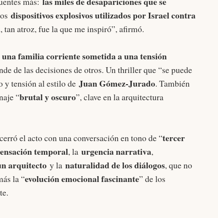
las miles de desapariciones que se
fuentes más:
dispositivos explosivos utilizados por Israel contra
los
, tan atroz, fue la que me inspiró”, afirmó.
una familia corriente sometida a una tensión
a
nde de las decisiones de otros. Un thriller que “se puede
Juan Gómez-Jurado
o y tensión al estilo de
. También
brutal y oscuro
naje “
”, clave en la arquitectura
tercer
 cerró el acto con una conversación en tono de “
ensación temporal
urgencia narrativa
, la
,
un arquitecto
naturalidad de los diálogos
y la
, que no
evolución emocional fascinante
más la “
” de los
te.