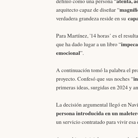
atenta, 
definió como una persona “
magnífic
arquitecto capaz de diseñar “
capa
verdadera grandeza reside en su
Para Martínez, '14 horas
'
es el result
impecab
que ha dado lugar a un libro “
emocional
”.
A continuación tomó la palabra el p
i
proyecto. Confesó que sus noches “
primeras ideas, surgidas en 2024 y an
La decisión argumental llegó en Nav
persona introducida en un maletero
un servicio contratado para vivir esa 