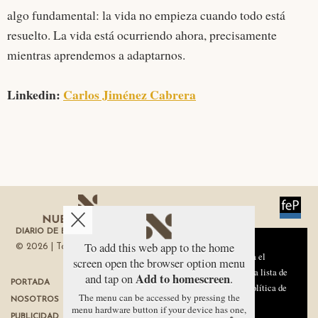
algo fundamental: la vida no empieza cuando todo está
resuelto. La vida está ocurriendo ahora, precisamente
mientras aprendemos a adaptarnos.
Linkedin:
Carlos Jiménez Cabrera
DIARIO DE ECONOMÍA DE LA REGIÓN DE MURCIA
Aviso sobre el Uso de cookies:
To add this web app to the home
© 2026 | Todos los derechos reservados
Utilizamos cookies nuestras y de terceros para el
screen open the browser option menu
funcionamiento del digital. Puedes consultar la lista de
Add to homescreen
and tap on
.
PORTADA
TÉRMINOS DE USO
cookies y como desconectarlas.
Ver nuestra Política de
The menu can be accessed by pressing the
NOSOTROS
PROTECCIÓN DE DATOS
Privacidad y Cookies
menu hardware button if your device has one,
PUBLICIDAD