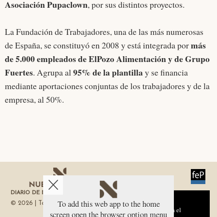
Asociación Pupaclown
, por sus distintos proyectos.
La Fundación de Trabajadores, una de las más numerosas
más
de España, se constituyó en 2008 y está integrada por
de 5.000 empleados de ElPozo Alimentación y de Grupo
Fuertes
95% de la plantilla
. Agrupa al
y se financia
mediante aportaciones conjuntas de los trabajadores y de la
empresa, al 50%.
DIARIO DE ECONOMÍA DE LA REGIÓN DE MURCIA
Aviso sobre el Uso de cookies:
To add this web app to the home
© 2026 | Todos los derechos reservados
Utilizamos cookies nuestras y de terceros para el
screen open the browser option menu