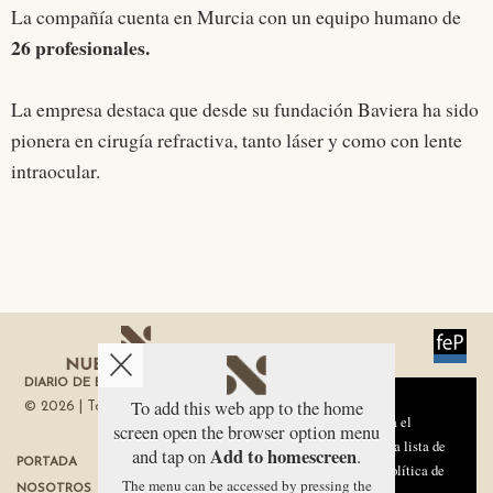
La compañía cuenta en Murcia con un equipo humano de
26 profesionales
.
La empresa destaca que desde su fundación Baviera ha sido
pionera en cirugía refractiva, tanto láser y como con lente
intraocular.
DIARIO DE ECONOMÍA DE LA REGIÓN DE MURCIA
Aviso sobre el Uso de cookies:
To add this web app to the home
© 2026 | Todos los derechos reservados
Utilizamos cookies nuestras y de terceros para el
screen open the browser option menu
funcionamiento del digital. Puedes consultar la lista de
Add to homescreen
and tap on
.
PORTADA
TÉRMINOS DE USO
cookies y como desconectarlas.
Ver nuestra Política de
The menu can be accessed by pressing the
NOSOTROS
PROTECCIÓN DE DATOS