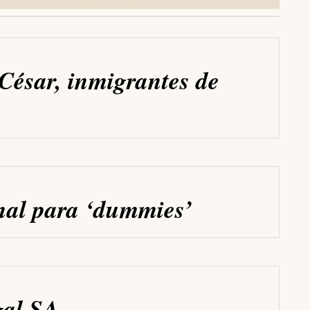
César, inmigrantes de
nal para ‘dummies’
gal SA