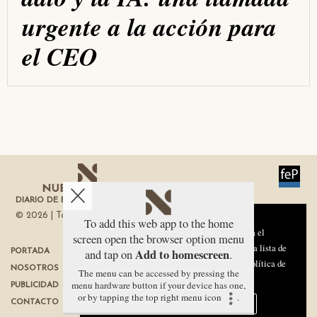
urgente a la acción para
el CEO
DIARIO DE ECONOMÍA DE LA REGIÓN DE MURCIA
© 2026 | Todos los derechos reservados
Aviso sobre el Uso de cookies:
To add this web app to the home
Utilizamos cookies nuestras y de terceros para el
screen open the browser option menu
funcionamiento del digital. Puedes consultar la lista de
Add to homescreen
and tap on
.
PORTADA
TÉRMINOS DE USO
cookies y como desconectarlas.
Ver nuestra Política de
NOSOTROS
PROTECCIÓN DE DATOS
The menu can be accessed by pressing the
Privacidad y Cookies
menu hardware button if your device has one,
PUBLICIDAD
POLÍTICA DE COOKIES
or by tapping the top right menu icon
.
Aceptar Cookies
Personalizar
CONTACTO