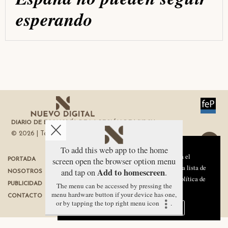
esperando
DIARIO DE ECONOMÍA DE LA REGIÓN DE MURCIA
© 2026 | Todos los derechos reservados
Aviso sobre el Uso de cookies:
To add this web app to the home
Utilizamos cookies nuestras y de terceros para el
screen open the browser option menu
PORTADA
TÉRMINOS DE USO
funcionamiento del digital. Puedes consultar la lista de
Add to homescreen
and tap on
.
NOSOTROS
PROTECCIÓN DE DATOS
cookies y como desconectarlas.
Ver nuestra Política de
PUBLICIDAD
The menu can be accessed by pressing the
POLÍTICA DE COOKIES
Privacidad y Cookies
menu hardware button if your device has one,
CONTACTO
or by tapping the top right menu icon
.
Aceptar Cookies
Personalizar