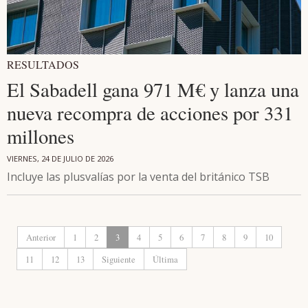
RESULTADOS
El Sabadell gana 971 M€ y lanza una
nueva recompra de acciones por 331
millones
VIERNES, 24 DE JULIO DE 2026
Incluye las plusvalías por la venta del británico TSB
Anterior
1
2
3
4
5
6
7
8
9
10
11
12
13
Siguiente
Última