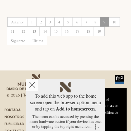
Anterior
1
2
3
4
5
6
7
8
9
10
11
12
13
14
15
16
17
18
19
Siguiente
Última
DIARIO DE ECONOMÍA DE LA REGIÓN DE MURCIA
Aviso sobre el Uso de cookies:
To add this web app to the home
© 2026 | Todos los derechos reservados
Utilizamos cookies nuestras y de terceros para el
screen open the browser option menu
funcionamiento del digital. Puedes consultar la lista de
Add to homescreen
and tap on
.
PORTADA
TÉRMINOS DE USO
cookies y como desconectarlas.
Ver nuestra Política de
The menu can be accessed by pressing the
NOSOTROS
PROTECCIÓN DE DATOS
Privacidad y Cookies
menu hardware button if your device has one,
PUBLICIDAD
POLÍTICA DE COOKIES
or by tapping the top right menu icon
.
Aceptar Cookies
Personalizar