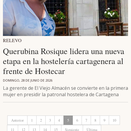
RELEVO
Querubina Rosique lidera una nueva
etapa en la hostelería cartagenera al
frente de Hostecar
DOMINGO, 28 DE JUNIO DE 2026
La gerente de El Viejo Almacén se convierte en la primera
mujer en presidir la patronal hostelera de Cartagena
Anterior
1
2
3
4
5
6
7
8
9
10
11
12
13
14
15
Siguiente
Última