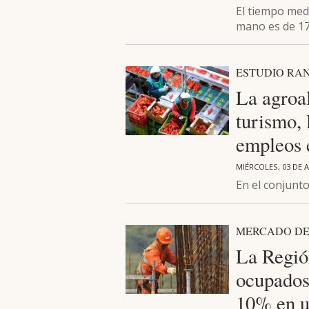
El tiempo med
mano es de 17
ESTUDIO RA
La agroal
turismo, 
empleos 
MIÉRCOLES, 03 DE A
En el conjunt
MERCADO DE
La Regió
ocupados
10% en u