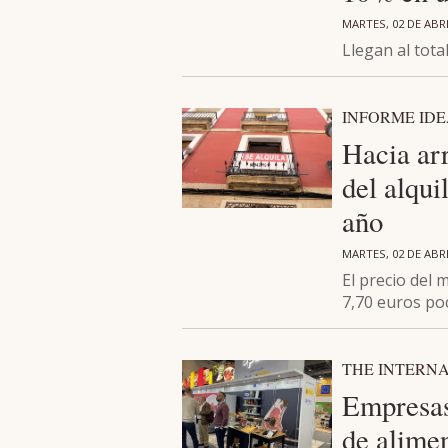
MARTES, 02 DE ABRI
Llegan al tota
INFORME ID
Hacia arr
del alqu
año
MARTES, 02 DE ABRI
El precio del
7,70 euros poc
THE INTERN
Empresas 
de alime