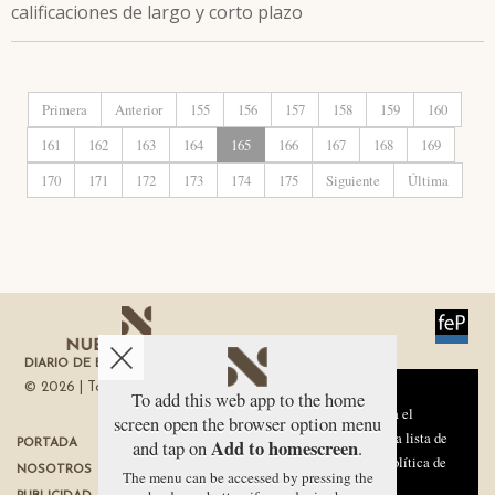
calificaciones de largo y corto plazo
Primera
Anterior
155
156
157
158
159
160
161
162
163
164
165
166
167
168
169
170
171
172
173
174
175
Siguiente
Última
DIARIO DE ECONOMÍA DE LA REGIÓN DE MURCIA
© 2026 | Todos los derechos reservados
Aviso sobre el Uso de cookies:
To add this web app to the home
Utilizamos cookies nuestras y de terceros para el
screen open the browser option menu
funcionamiento del digital. Puedes consultar la lista de
Add to homescreen
and tap on
.
PORTADA
TÉRMINOS DE USO
cookies y como desconectarlas.
Ver nuestra Política de
NOSOTROS
PROTECCIÓN DE DATOS
The menu can be accessed by pressing the
Privacidad y Cookies