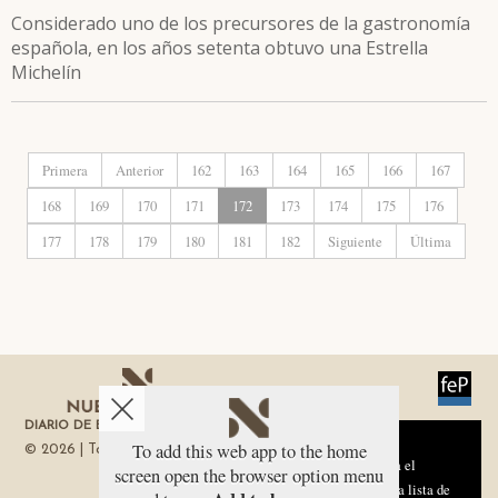
Considerado uno de los precursores de la gastronomía
española, en los años setenta obtuvo una Estrella
Michelín
Primera
Anterior
162
163
164
165
166
167
168
169
170
171
172
173
174
175
176
177
178
179
180
181
182
Siguiente
Última
DIARIO DE ECONOMÍA DE LA REGIÓN DE MURCIA
Aviso sobre el Uso de cookies:
To add this web app to the home
© 2026 | Todos los derechos reservados
Utilizamos cookies nuestras y de terceros para el
screen open the browser option menu
funcionamiento del digital. Puedes consultar la lista de