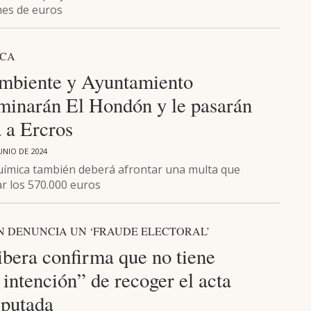
nes de euros
ICA
biente y Ayuntamiento
minarán El Hondón y le pasarán
a a Ercros
UNIO DE 2024
ímica también deberá afrontar una multa que
ar los 570.000 euros
N DENUNCIA UN ‘FRAUDE ELECTORAL’
ibera confirma que no tiene
intención” de recoger el acta
iputada