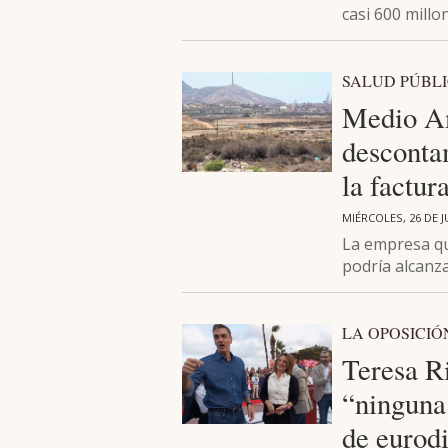
casi 600 millo
SALUD PÚBL
Medio Am
desconta
la factur
MIÉRCOLES, 26 DE J
La empresa qu
podría alcanz
LA OPOSICIÓ
Teresa R
“ninguna 
de eurod