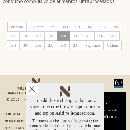
consumo compulsivo de alimentos ultraprocesados
Primera
Anterior
189
190
191
192
193
194
195
196
197
198
199
200
201
202
203
204
205
206
207
208
209
Siguiente
Última
DIARIO DE ECONOMÍA DE LA REGIÓN DE MURCIA
Aviso sobre el Uso de cookies:
To add this web app to the home
© 2026 | Todos los derechos reservados
Utilizamos cookies nuestras y de terceros para el
screen open the browser option menu
funcionamiento del digital. Puedes consultar la lista de
Add to homescreen
and tap on
.
PORTADA
TÉRMINOS DE USO
cookies y como desconectarlas.
Ver nuestra Política de
The menu can be accessed by pressing the
NOSOTROS
PROTECCIÓN DE DATOS
Privacidad y Cookies
menu hardware button if your device has one,
PUBLICIDAD
POLÍTICA DE COOKIES