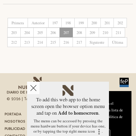
Primera
Anterior
197
198
199
200
201
202
203
204
205
206
207
208
209
210
211
212
213
214
215
216
217
Siguiente
Última
DIARIO DE ECONOMÍA DE LA REGIÓN DE MURCIA
Aviso sobre el Uso de cookies:
To add this web app to the home
© 2026 | Todos los derechos reservados
Utilizamos cookies nuestras y de terceros para el
screen open the browser option menu
funcionamiento del digital. Puedes consultar la lista de
Add to homescreen
and tap on
.
PORTADA
TÉRMINOS DE USO
cookies y como desconectarlas.
Ver nuestra Política de
The menu can be accessed by pressing the
NOSOTROS
PROTECCIÓN DE DATOS
Privacidad y Cookies
menu hardware button if your device has one,
PUBLICIDAD
POLÍTICA DE COOKIES
or by tapping the top right menu icon
.
Aceptar Cookies
Personalizar