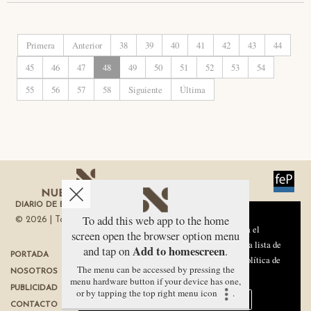
Primera
Anterior
38
39
40
41
42
43
44
45
46
47
48
49
50
51
52
53
54
55
56
57
58
Siguiente
Última
DIARIO DE ECONOMÍA DE LA REGIÓN DE MURCIA
Aviso sobre el Uso de cookies:
To add this web app to the home
© 2026 | Todos los derechos reservados
Utilizamos cookies nuestras y de terceros para el
screen open the browser option menu
funcionamiento del digital. Puedes consultar la lista de
Add to homescreen
and tap on
.
PORTADA
TÉRMINOS DE USO
cookies y como desconectarlas.
Ver nuestra Política de
The menu can be accessed by pressing the
NOSOTROS
PROTECCIÓN DE DATOS
Privacidad y Cookies
menu hardware button if your device has one,
PUBLICIDAD
POLÍTICA DE COOKIES
or by tapping the top right menu icon
.
Aceptar Cookies
Personalizar
CONTACTO