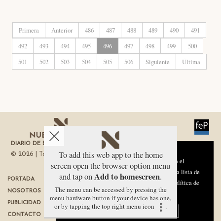
Primera
Anterior
486
487
488
489
490
491
492
493
494
495
496
497
498
499
500
501
502
503
504
505
506
Siguiente
Última
DIARIO DE ECONOMÍA DE LA REGIÓN DE MURCIA
Aviso sobre el Uso de cookies:
To add this web app to the home
© 2026 | Todos los derechos reservados
Utilizamos cookies nuestras y de terceros para el
screen open the browser option menu
funcionamiento del digital. Puedes consultar la lista de
Add to homescreen
and tap on
.
PORTADA
TÉRMINOS DE USO
cookies y como desconectarlas.
Ver nuestra Política de
The menu can be accessed by pressing the
NOSOTROS
PROTECCIÓN DE DATOS
Privacidad y Cookies
menu hardware button if your device has one,
PUBLICIDAD
POLÍTICA DE COOKIES
or by tapping the top right menu icon
.
Aceptar Cookies
Personalizar
CONTACTO